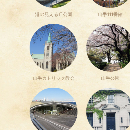
港の見える丘公園
山手111番館
山手カトリック教会
山手公園