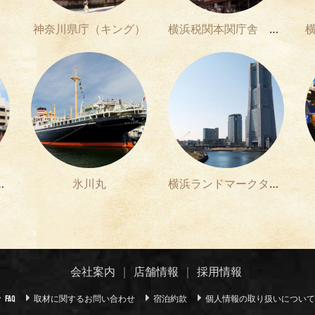
神奈川県庁（キング）
横浜税関本関庁舎 （クイーン）
ドポーターズ
氷川丸
横浜ランドマークタワー
会社案内
店舗情報
採用情報
取材に関するお問い合わせ
宿泊約款
個人情報の取り扱いについて
FAQ