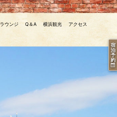
&ラウンジ
Q＆A
横浜観光
アクセス
宿
泊
予
約