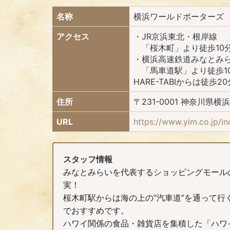
名称
横浜ワールドポーターズ
アクセス
・JR京浜東北・根岸線
「桜木町」より徒歩10
・横浜高速鉄道みなとみ
「馬車道駅」より徒歩1
HARE-TABIからは徒歩2
住所
〒231-0001 神奈川
URL
https://www.yim.co.jp/i
スタッフ情報
みなとみらいを代表するショッピングモール
実！
桜木町駅からは海の上の”汽車道”を通って
でおすすめです。
ハワイ関係の食品・雑貨店を集積した「ハワ